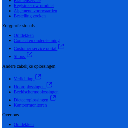
Klantenservice
Registreer uw product
Algemene voorwaarden
Bestelling zoeken
Zorgprofessionals
Ontdekken
Contact en ondersteuning
Customer service portal
Shops
Andere zakelijke oplossingen
Verlichting
Hooroplossingen
Beeldschermoplossingen
Dicteeroplossingen
Kantoormonitoren
Over ons
Ontdekken