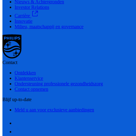
Nieuws & Achtergronden
Investor Relations
Carrière
Innovatie
Milieu, maatschappij en governance
Contact
Ontdekken
Klantenservice
Ondersteuning professionele gezondheidszorg
Contact opnemen
Blijf up-to-date
Meld u aan voor exclusieve aanbiedingen