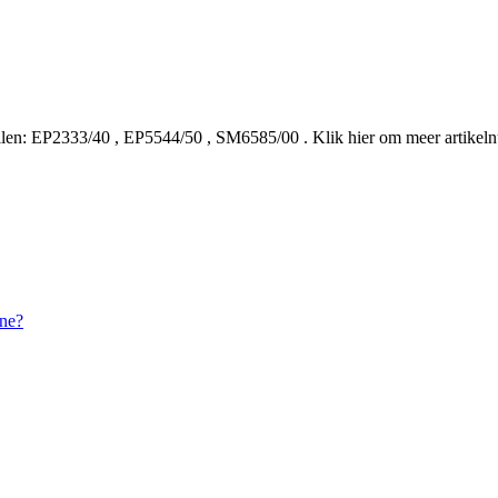
len:
EP2333/40
,
EP5544/50
,
SM6585/00
.
Klik hier om meer artikel
ine?