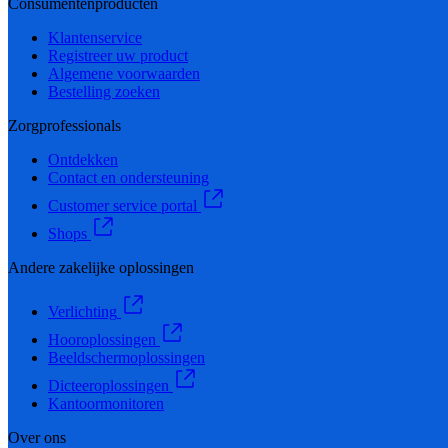
Consumentenproducten
Klantenservice
Registreer uw product
Algemene voorwaarden
Bestelling zoeken
Zorgprofessionals
Ontdekken
Contact en ondersteuning
Customer service portal
Shops
Andere zakelijke oplossingen
Verlichting
Hooroplossingen
Beeldschermoplossingen
Dicteeroplossingen
Kantoormonitoren
Over ons