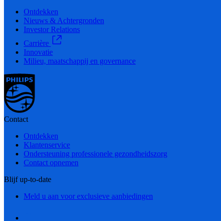
Ontdekken
Nieuws & Achtergronden
Investor Relations
Carrière
Innovatie
Milieu, maatschappij en governance
Contact
Ontdekken
Klantenservice
Ondersteuning professionele gezondheidszorg
Contact opnemen
Blijf up-to-date
Meld u aan voor exclusieve aanbiedingen