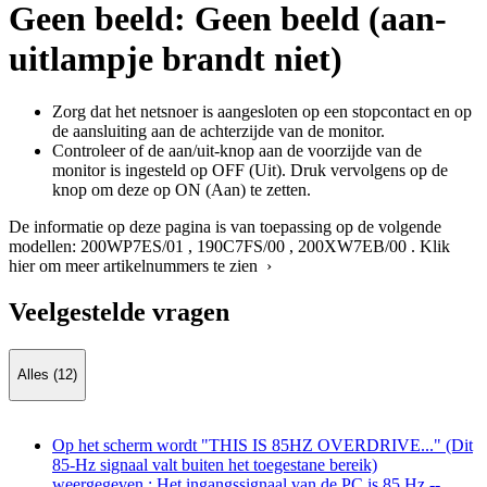
Geen beeld: Geen beeld (aan-
uitlampje brandt niet)
Zorg dat het netsnoer is aangesloten op een stopcontact en op
de aansluiting aan de achterzijde van de monitor.
Controleer of de aan/uit-knop aan de voorzijde van de
monitor is ingesteld op OFF (Uit). Druk vervolgens op de
knop om deze op ON (Aan) te zetten.
De informatie op deze pagina is van toepassing op de volgende
modellen:
200WP7ES/01
,
190C7FS/00
,
200XW7EB/00
.
Klik
hier om meer artikelnummers te zien ›
Veelgestelde vragen
Alles (12)
Op het scherm wordt "THIS IS 85HZ OVERDRIVE..." (Dit
85-Hz signaal valt buiten het toegestane bereik)
weergegeven.: Het ingangssignaal van de PC is 85 Hz --