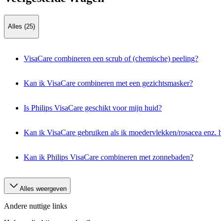
Alles (25)
VisaCare combineren een scrub of (chemische) peeling?
Kan ik VisaCare combineren met een gezichtsmasker?
Is Philips VisaCare geschikt voor mijn huid?
Kan ik VisaCare gebruiken als ik moedervlekken/rosacea enz. 
Kan ik Philips VisaCare combineren met zonnebaden?
Alles weergeven
Andere nuttige links