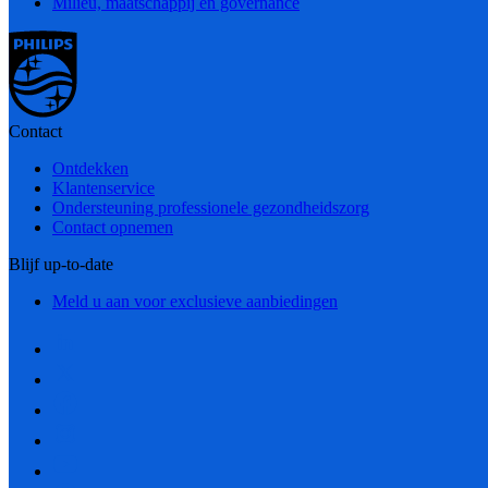
Milieu, maatschappij en governance
Contact
Ontdekken
Klantenservice
Ondersteuning professionele gezondheidszorg
Contact opnemen
Blijf up-to-date
Meld u aan voor exclusieve aanbiedingen