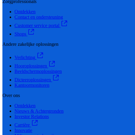
Zorgprofessionals
Ontdekken
Contact en ondersteuning
Customer service portal
Shops
Andere zakelijke oplossingen
Verlichting
Hooroplossingen
Beeldschermoplossingen
Dicteeroplossingen
Kantoormonitoren
Over ons
Ontdekken
Nieuws & Achtergronden
Investor Relations
Carrière
Innovatie