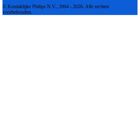
© Koninklijke Philips N.V., 2004 - 2026. Alle rechten
voorbehouden.