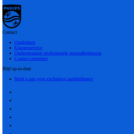
Contact
Ontdekken
Klantenservice
Ondersteuning professionele gezondheidszorg
Contact opnemen
Blijf up-to-date
Meld u aan voor exclusieve aanbiedingen