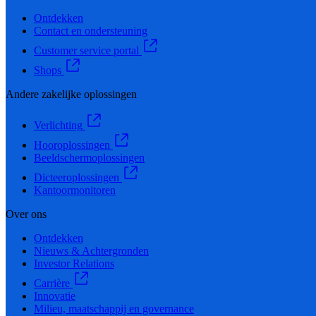
Ontdekken
Contact en ondersteuning
Customer service portal
Shops
Andere zakelijke oplossingen
Verlichting
Hooroplossingen
Beeldschermoplossingen
Dicteeroplossingen
Kantoormonitoren
Over ons
Ontdekken
Nieuws & Achtergronden
Investor Relations
Carrière
Innovatie
Milieu, maatschappij en governance