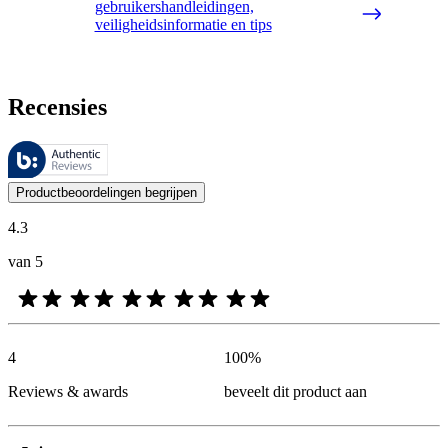
gebruikershandleidingen,
veiligheidsinformatie en tips
Recensies
Deze beoordelingen worden beheerd door Bazaarvoice en voldoen aan h
De mening van onze klanten is nuttig voor iedereen, of het nu een re
Productbeoordelingen begrijpen
4.3
van 5
4
100
%
Reviews & awards
beveelt dit product aan