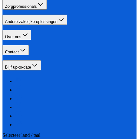
Zorgprofessionals
Andere zakelijke oplossingen
Over ons
Contact
Blijf up-to-date
Selecteer land / taal