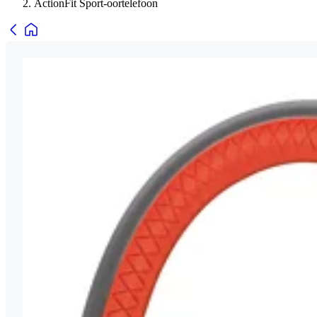
ActionFit Sport-oortelefoon