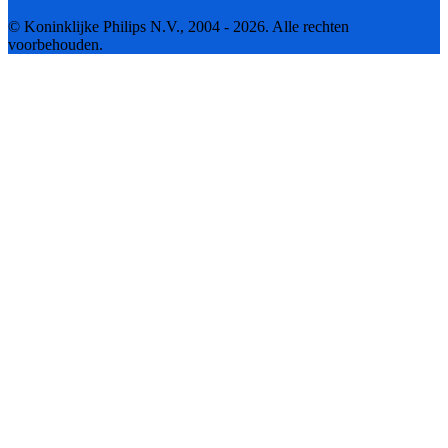
© Koninklijke Philips N.V., 2004 - 2026. Alle rechten
voorbehouden.