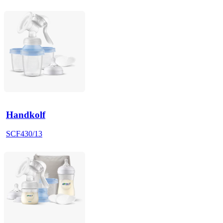
Handkolf
SCF430/13