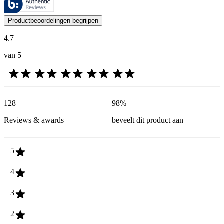
De mening van onze klanten is nuttig voor iedereen, of het nu een re
Productbeoordelingen begrijpen
4.7
van 5
128
98
%
Reviews & awards
beveelt dit product aan
5
4
3
2