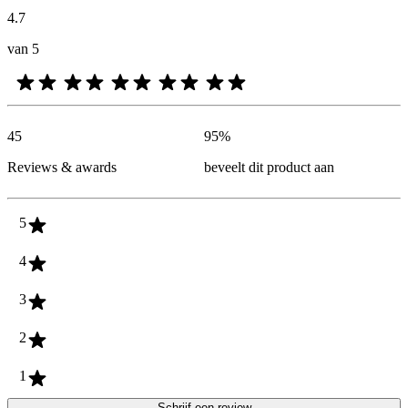
4.7
van 5
45
95
%
Reviews & awards
beveelt dit product aan
5
4
3
2
1
Schrijf een review