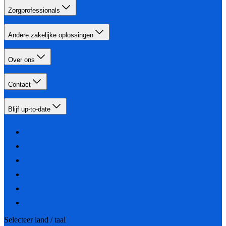
Zorgprofessionals
Andere zakelijke oplossingen
Over ons
Contact
Blijf up-to-date
Selecteer land / taal