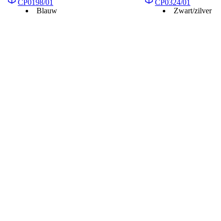
CP0198/01
CP0324/01
Blauw
Zwart/zilver