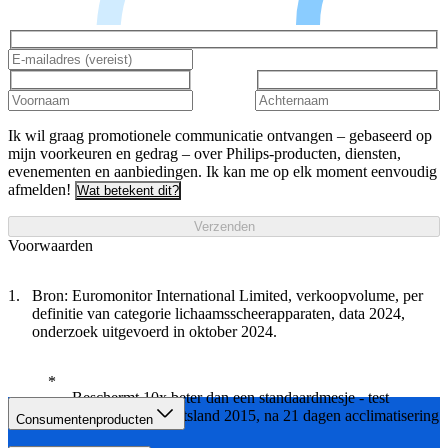
Ik wil graag promotionele communicatie ontvangen – gebaseerd op
mijn voorkeuren en gedrag – over Philips-producten, diensten,
evenementen en aanbiedingen. Ik kan me op elk moment eenvoudig
afmelden!
Wat betekent dit?
Verzenden
Voorwaarden
Bron: Euromonitor International Limited, verkoopvolume, per
definitie van categorie lichaamsscheerapparaten, data 2024,
onderzoek uitgevoerd in oktober 2024.
Beschermt 10x beter dan een standaardmesje - test
uitgevoerd in Duitsland 2015, na 21 dagen acclimatisering
Consumentenproducten