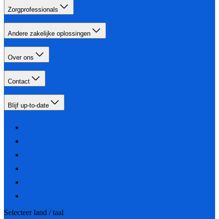
Zorgprofessionals
Andere zakelijke oplossingen
Over ons
Contact
Blijf up-to-date
Selecteer land / taal