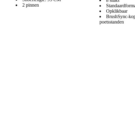
8 stuks
2 pinnen
Standaardform
Opklikbaar
BrushSync-kop
poetsstanden