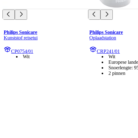
Philips Sonicare
Philips Sonicare
Kunststof reisetui
Oplaadstation
CP0754/01
CRP241/01
Wit
Wit
Europese land
Snoerlengte: 
2 pinnen