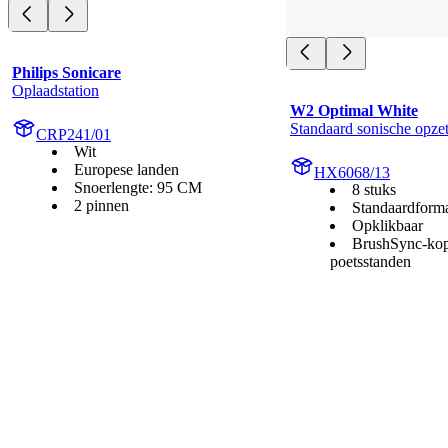
Philips Sonicare
Oplaadstation
W2 Optimal White
Standaard sonische opzet
CRP241/01
Wit
Europese landen
HX6068/13
Snoerlengte: 95 CM
8 stuks
2 pinnen
Standaardform
Opklikbaar
BrushSync-kop
poetsstanden