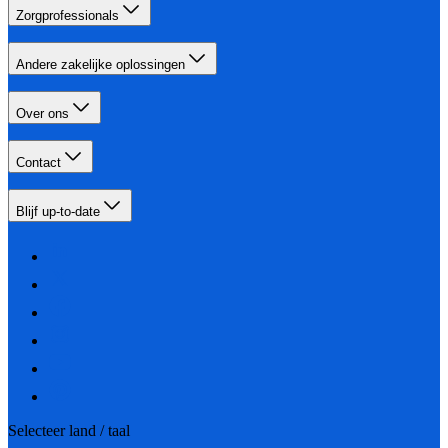
Zorgprofessionals
Andere zakelijke oplossingen
Over ons
Contact
Blijf up-to-date
Selecteer land / taal