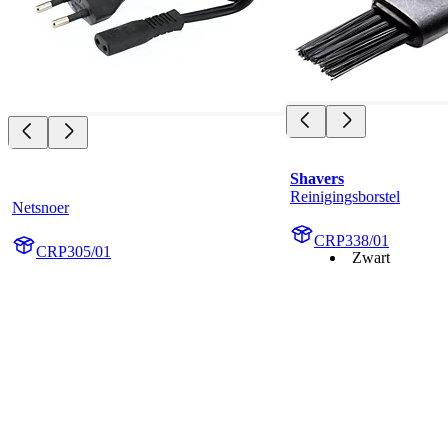
Shavers
Reinigingsborstel
Netsnoer
CRP338/01
CRP305/01
Zwart