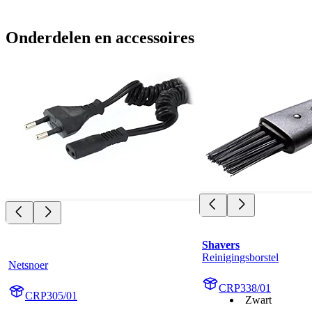
Onderdelen en accessoires
Shavers
Reinigingsborstel
Netsnoer
CRP338/01
CRP305/01
Zwart