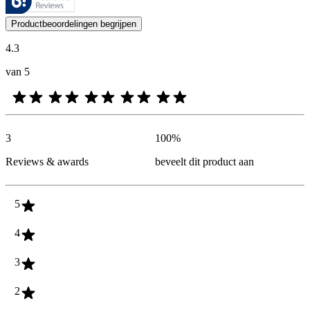
De mening van onze klanten is nuttig voor iedereen, of het nu een re
Productbeoordelingen begrijpen
4.3
van 5
3
100
%
Reviews & awards
beveelt dit product aan
5
4
3
2