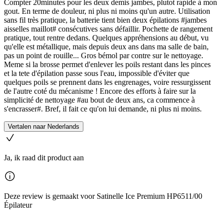
Compter 20minutes pour les deux demis jambes, plutot rapide à mon
gout. En terme de douleur, ni plus ni moins qu'un autre. Utilisation
sans fil très pratique, la batterie tient bien deux épilations #jambes
aisselles maillot# consécutives sans défaillir. Pochette de rangement
pratique, tout rentre dedans. Quelques appréhensions au début, vu
qu'elle est métallique, mais depuis deux ans dans ma salle de bain,
pas un point de rouille... Gros bémol par contre sur le nettoyage.
Meme si la brosse permet d'enlever les poils restant dans les pinces
et la tete d'épilation passe sous l'eau, impossible d'éviter que
quelques poils se prennent dans les engrenages, voire ressurgissent
de l'autre coté du mécanisme ! Encore des efforts à faire sur la
simplicité de nettoyage #au bout de deux ans, ca commence à
s'encrasser#. Bref, il fait ce qu'on lui demande, ni plus ni moins.
Vertalen naar Nederlands
Ja, ik raad dit product aan
Deze review is gemaakt voor Satinelle Ice Premium HP6511/00
Épilateur