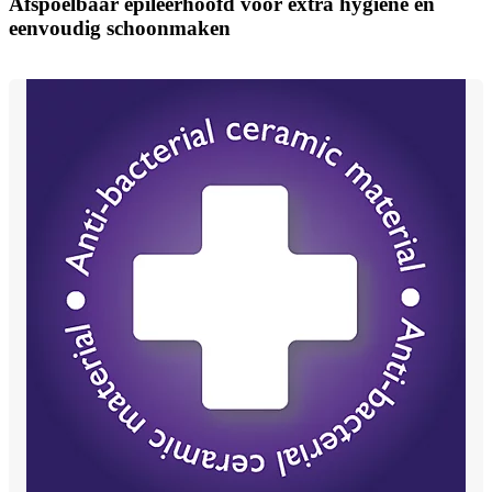
Afspoelbaar epileerhoofd voor extra hygiëne en
eenvoudig schoonmaken