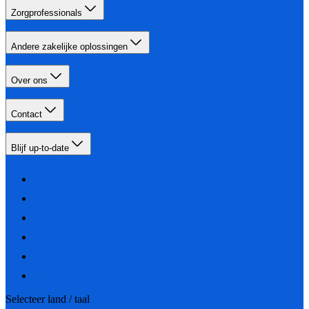
Zorgprofessionals
Andere zakelijke oplossingen
Over ons
Contact
Blijf up-to-date
Selecteer land / taal