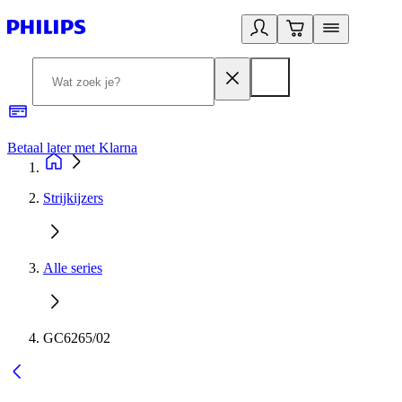
Betaal later met Klarna
R
Strijkijzers
Alle series
GC6265/02