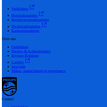
Verlichting
Hooroplossingen
Beeldschermoplossingen
Dicteeroplossingen
Kantoormonitoren
Over ons
Ontdekken
Nieuws & Achtergronden
Investor Relations
Carrière
Innovatie
Milieu, maatschappij en governance
Contact