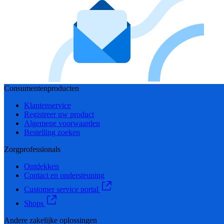
Consumentenproducten
Klantenservice
Registreer uw product
Algemene voorwaarden
Bestelling zoeken
Zorgprofessionals
Ontdekken
Contact en ondersteuning
Customer service portal
Shops
Andere zakelijke oplossingen