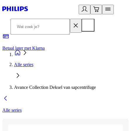
Betaal later met Klarna
R
Alle series
Avance Collection Deksel van sapcentrifuge
Alle series