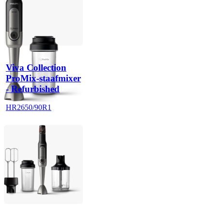
Viva Collection
ProMix-staafmixer
- Refurbished
HR2650/90R1