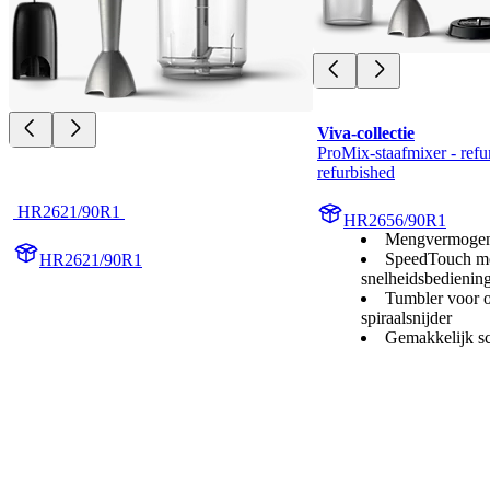
Viva-collectie
ProMix-staafmixer - refur
refurbished
 HR2621/90R1 
HR2656/90R1
Mengvermogen
SpeedTouch m
HR2621/90R1
snelheidsbedienin
Tumbler voor 
spiraalsnijder
Gemakkelijk s