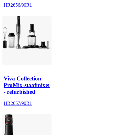
HR2656/90R1
Viva Collection
ProMix-staafmixer
- refurbished
HR2657/90R1