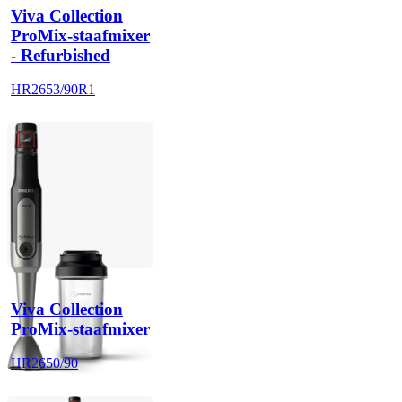
Viva Collection
ProMix-staafmixer
- Refurbished
HR2653/90R1
Viva Collection
ProMix-staafmixer
HR2650/90