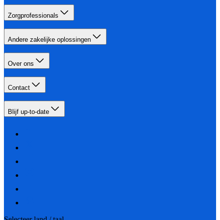
Zorgprofessionals
Andere zakelijke oplossingen
Over ons
Contact
Blijf up-to-date
Selecteer land / taal