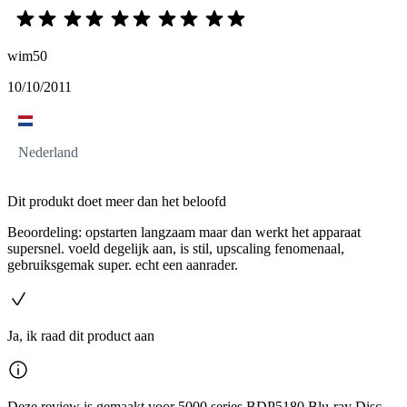
wim50
10/10/2011
Nederland
Dit produkt doet meer dan het beloofd
Beoordeling: opstarten langzaam maar dan werkt het apparaat
supersnel. voeld degelijk aan, is stil, upscaling fenomenaal,
gebruiksgemak super. echt een aanrader.
Ja, ik raad dit product aan
Deze review is gemaakt voor 5000 series BDP5180 Blu-ray Disc-