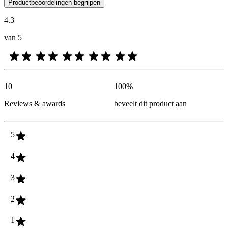
De mening van onze klanten is nuttig voor iedereen, of het nu een re
Productbeoordelingen begrijpen
4.3
van 5
10
100
%
Reviews & awards
beveelt dit product aan
5
4
3
2
1