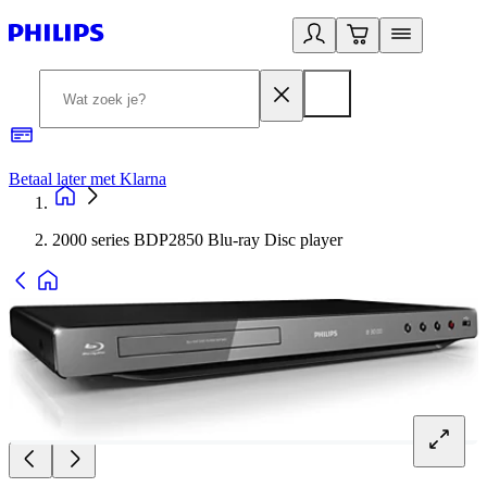
Betaal later met Klarna
R
2000 series BDP2850 Blu-ray Disc player