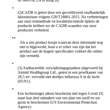
m² heeft en 2,4 m hoog is).
(2)CADR is getest door een gecertificeerd onafhankelijk
laboratorium volgens GB/T18801-2015. Na verbeteringen
aan onze testmethode en kwaliteitscontrole tijdens de
productie hebben we de CADR-waarden van onze
producten verbeterd.
Als u een product koopt waarvan deze informatie nog
niet is bijgewerkt, kunt u er zeker van zijn dat het
product aan de hogere specificaties voldoet die online
zijn vermeld.
(3) Antibacteriële verwijderingsgraadtest uitgevoerd bij
Airmid Healthgroup Ltd., getest in een proefkamer van
28,5 m³, vervuild met deeltjes influenza A in de lucht
(H1N1).
Een luchtreiniger alleen beschermt niet tegen Covid-19,
maar kan deel uitmaken van een plan om uzelf en uw
gezin te beschermen (US Environmental Protection
Agency)