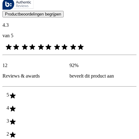
Deze beoordelingen worden beheerd door Bazaarvoice en voldoen aan h
De mening van onze klanten is nuttig voor iedereen, of het nu een re
Productbeoordelingen begrijpen
4.3
van 5
12
92
%
Reviews & awards
beveelt dit product aan
5
4
3
2