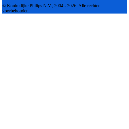
© Koninklijke Philips N.V., 2004 - 2026. Alle rechten
voorbehouden.