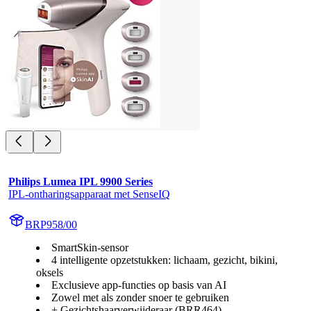
Philips Lumea IPL 9900 Series
IPL-ontharingsapparaat met SenseIQ
BRP958/00
SmartSkin-sensor
4 intelligente opzetstukken: lichaam, gezicht, bikini,
oksels
Exclusieve app-functies op basis van AI
Zowel met als zonder snoer te gebruiken
+ Gezichtshaarverwijderaar (BRR464)