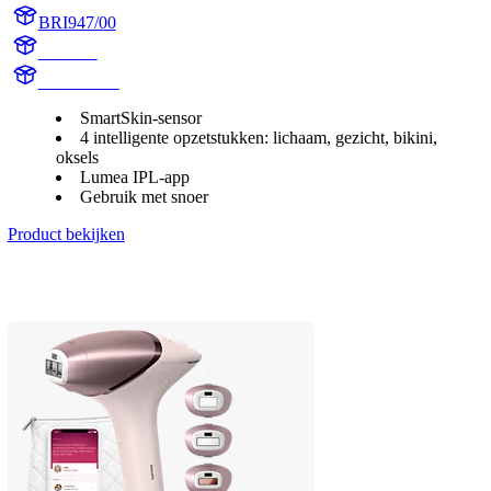
BRI947/00
BR1947
BR1947/00
SmartSkin-sensor
4 intelligente opzetstukken: lichaam, gezicht, bikini,
oksels
Lumea IPL-app
Gebruik met snoer
Product bekijken