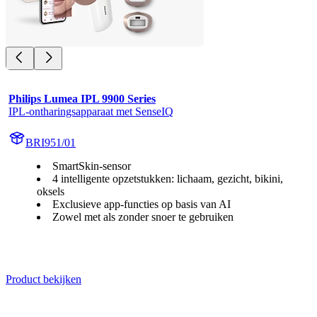
Philips Lumea IPL 9900 Series
IPL-ontharingsapparaat met SenseIQ
BRI951/01
SmartSkin-sensor
4 intelligente opzetstukken: lichaam, gezicht, bikini,
oksels
Exclusieve app-functies op basis van AI
Zowel met als zonder snoer te gebruiken
Product bekijken