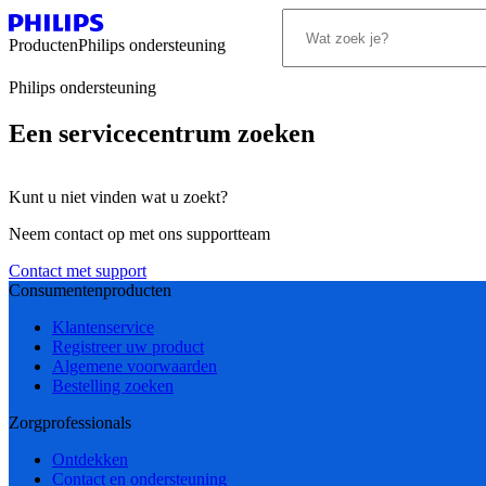
Producten
Philips ondersteuning
Philips ondersteuning
Een servicecentrum zoeken
Kunt u niet vinden wat u zoekt?
Neem contact op met ons supportteam
Contact met support
Consumentenproducten
Klantenservice
Registreer uw product
Algemene voorwaarden
Bestelling zoeken
Zorgprofessionals
Ontdekken
Contact en ondersteuning