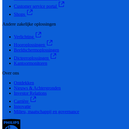
Customer service portal
Shops
Andere zakelijke oplossingen
Verlichting
Hooroplossingen
Beeldschermoplossingen
Dicteeroplossingen
Kantoormonitoren
Over ons
Ontdekken
Nieuws & Achtergronden
Investor Relations
Carrière
Innovatie
Milieu, maatschappij en governance