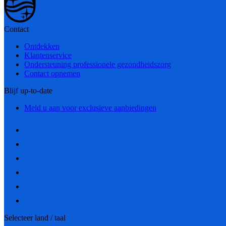
Contact
Ontdekken
Klantenservice
Ondersteuning professionele gezondheidszorg
Contact opnemen
Blijf up-to-date
Meld u aan voor exclusieve aanbiedingen
Selecteer land / taal