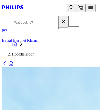
Betaal later met Klarna
R
Hoofdtelefoon