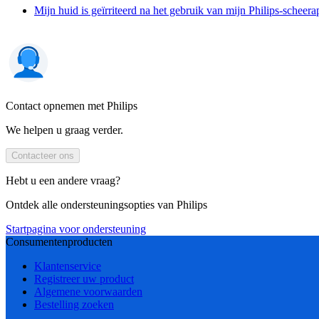
Mijn huid is geïrriteerd na het gebruik van mijn Philips-scheera
Contact opnemen met Philips
We helpen u graag verder.
Contacteer ons
Hebt u een andere vraag?
Ontdek alle ondersteuningsopties van Philips
Startpagina voor ondersteuning
Consumentenproducten
Klantenservice
Registreer uw product
Algemene voorwaarden
Bestelling zoeken