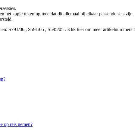
rsessies.
het kapje rekening mee dat dit allemaal bij elkaar passende sets zijn. 
rsteld.
len:
S791/06
,
S591/05
,
S595/05
.
Klik hier om meer artikelnummers t
en?
ee op reis nemen?