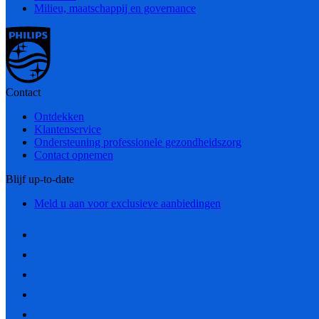
Milieu, maatschappij en governance
Contact
Ontdekken
Klantenservice
Ondersteuning professionele gezondheidszorg
Contact opnemen
Blijf up-to-date
Meld u aan voor exclusieve aanbiedingen