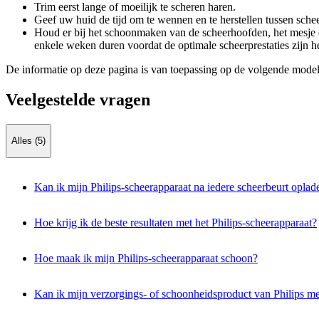
Trim eerst lange of moeilijk te scheren haren.
Geef uw huid de tijd om te wennen en te herstellen tussen schee
Houd er bij het schoonmaken van de scheerhoofden, het mesje en 
enkele weken duren voordat de optimale scheerprestaties zijn he
De informatie op deze pagina is van toepassing op de volgende model
Veelgestelde vragen
Alles (5)
Kan ik mijn Philips-scheerapparaat na iedere scheerbeurt oplad
Hoe krijg ik de beste resultaten met het Philips-scheerapparaat?
Hoe maak ik mijn Philips-scheerapparaat schoon?
Kan ik mijn verzorgings- of schoonheidsproduct van Philips m