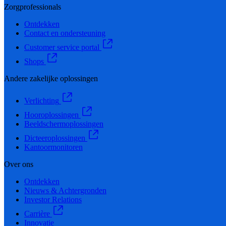
Zorgprofessionals
Ontdekken
Contact en ondersteuning
Customer service portal
Shops
Andere zakelijke oplossingen
Verlichting
Hooroplossingen
Beeldschermoplossingen
Dicteeroplossingen
Kantoormonitoren
Over ons
Ontdekken
Nieuws & Achtergronden
Investor Relations
Carrière
Innovatie