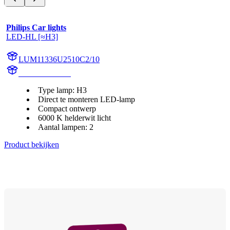
Philips Car lights
LED-HL [≈H3]
LUM11336U2510C2/10
11336U2510C2
Type lamp: H3
Direct te monteren LED-lamp
Compact ontwerp
6000 K helderwit licht
Aantal lampen: 2
Product bekijken