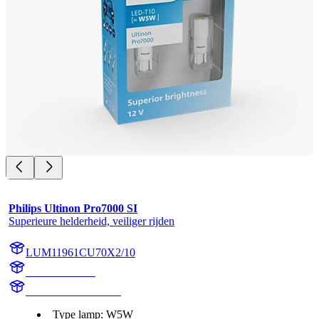
Philips Ultinon Pro7000 SI
Superieure helderheid, veiliger rijden
LUM11961CU70X2/10
11961CU70X2
LUM11961CU70X2
Type lamp: W5W