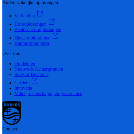
Andere zakelijke oplossingen
Verlichting
Hooroplossingen
Beeldschermoplossingen
Dicteeroplossingen
Kantoormonitoren
Over ons
Ontdekken
Nieuws & Achtergronden
Investor Relations
Carrière
Innovatie
Milieu, maatschappij en governance
Contact