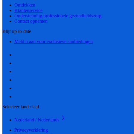
Ontdekken
Klantenservice
Ondersteuning professionele gezondheidszorg
Contact opnemen
Blijf up-to-date
Meld u aan voor exclusieve aanbiedingen
Selecteer land / taal
Nederland / Nederlands
Privacyverklaring