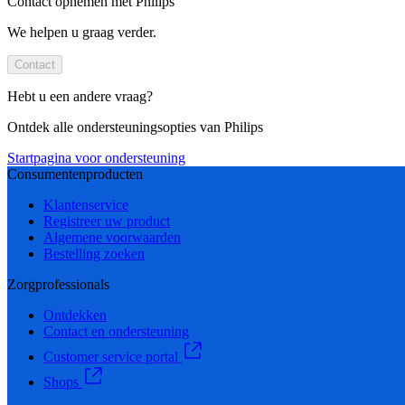
Contact opnemen met Philips
We helpen u graag verder.
Contact
Hebt u een andere vraag?
Ontdek alle ondersteuningsopties van Philips
Startpagina voor ondersteuning
Consumentenproducten
Klantenservice
Registreer uw product
Algemene voorwaarden
Bestelling zoeken
Zorgprofessionals
Ontdekken
Contact en ondersteuning
Customer service portal
Shops