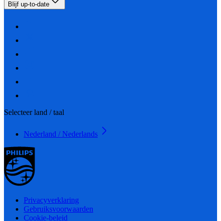
Blijf up-to-date
Selecteer land / taal
Nederland / Nederlands
Privacyverklaring
Gebruiksvoorwaarden
Cookie-beleid