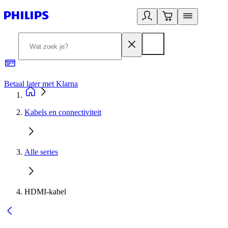
Betaal later met Klarna
R
Kabels en connectiviteit
Alle series
HDMI-kabel