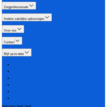
Zorgprofessionals
Andere zakelijke oplossingen
Over ons
Contact
Blijf up-to-date
Selecteer land / taal