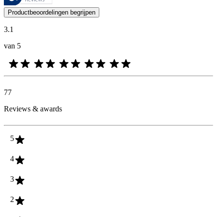
De mening van onze klanten is nuttig voor iedereen, of het nu een re
Productbeoordelingen begrijpen
3.1
van 5
77
Reviews & awards
5
4
3
2