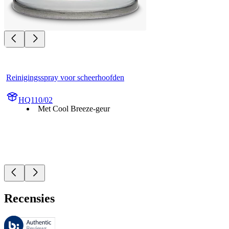
Reinigingsspray voor scheerhoofden
HQ110/02
Met Cool Breeze-geur
Recensies
Deze beoordelingen worden beheerd door Bazaarvoice en voldoen aan h