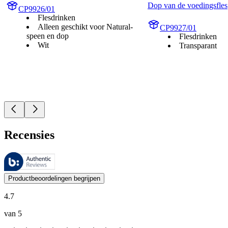
Dop van de voedingsfles
CP9926/01
Flesdrinken
Alleen geschikt voor Natural-
CP9927/01
speen en dop
Flesdrinken
Wit
Transparant
Recensies
Deze beoordelingen worden beheerd door Bazaarvoice en voldoen aan h
De mening van onze klanten is nuttig voor iedereen, of het nu een re
Productbeoordelingen begrijpen
4.7
van 5