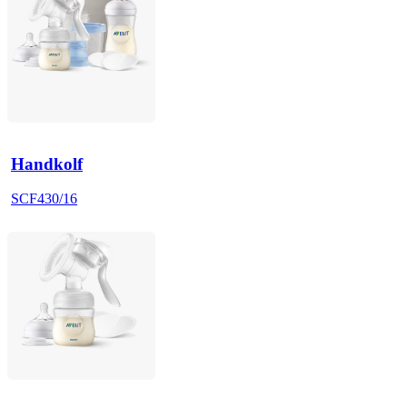
Handkolf
SCF430/16