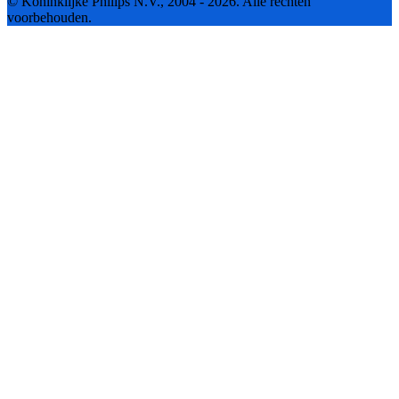
© Koninklijke Philips N.V., 2004 - 2026. Alle rechten
voorbehouden.