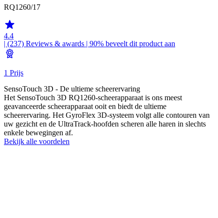
RQ1260/17
4.4
| (237)
Reviews & awards
| 90% beveelt dit product aan
1 Prijs
SensoTouch 3D - De ultieme scheerervaring
Het SensoTouch 3D RQ1260-scheerapparaat is ons meest
geavanceerde scheerapparaat ooit en biedt de ultieme
scheerervaring. Het GyroFlex 3D-systeem volgt alle contouren van
uw gezicht en de UltraTrack-hoofden scheren alle haren in slechts
enkele bewegingen af.
Bekijk alle voordelen