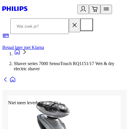
Betaal later met Klarna
R
Shaver series 7000 SensoTouch RQ1151/17 Wet & dry
electric shaver
Niet meer leverbaar