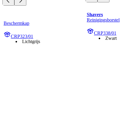
Shavers
Reinigingsborstel
Beschermkap
CRP338/01
CRP323/01
Zwart
Lichtgrijs