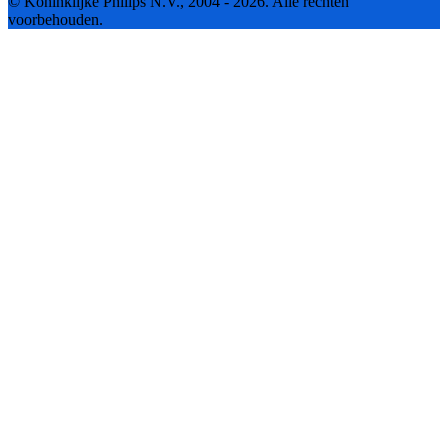
© Koninklijke Philips N.V., 2004 - 2026. Alle rechten
voorbehouden.