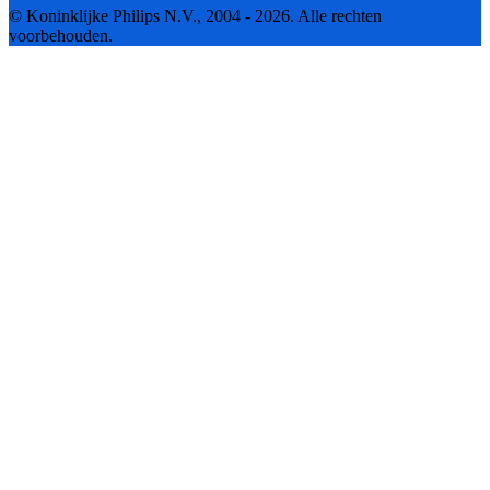
© Koninklijke Philips N.V., 2004 - 2026. Alle rechten
voorbehouden.