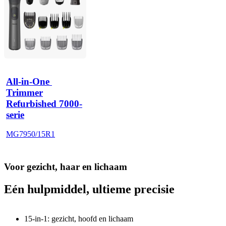
All-in-One 
Trimmer
Refurbished 7000-
serie
MG7950/15R1
Voor gezicht, haar en lichaam
Eén hulpmiddel, ultieme precisie
15-in-1: gezicht, hoofd en lichaam