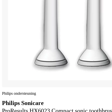
Philips ondersteuning
Philips Sonicare
ProResults HX6023 Compact sonic toothbrus