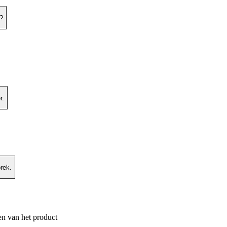
t?
r.
rek.
en van het product