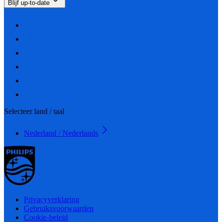
Blijf up-to-date
Selecteer land / taal
Nederland / Nederlands
Privacyverklaring
Gebruiksvoorwaarden
Cookie-beleid