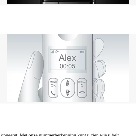
u opneemt. Met onze nummerherkenning kunt u zien wie u belt.