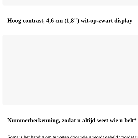
Hoog contrast, 4,6 cm (1,8") wit-op-zwart display
Nummerherkenning, zodat u altijd weet wie u belt*
Soms is het handig om te weten door wie u wordt gebeld voordat 