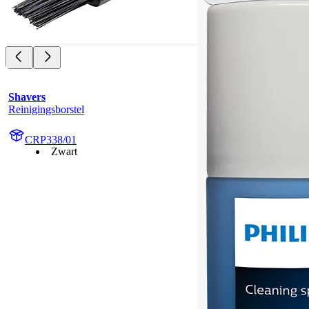
Shavers
Reinigingsborstel
CRP338/01
Zwart