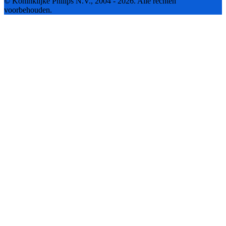
© Koninklijke Philips N.V., 2004 - 2026. Alle rechten
voorbehouden.